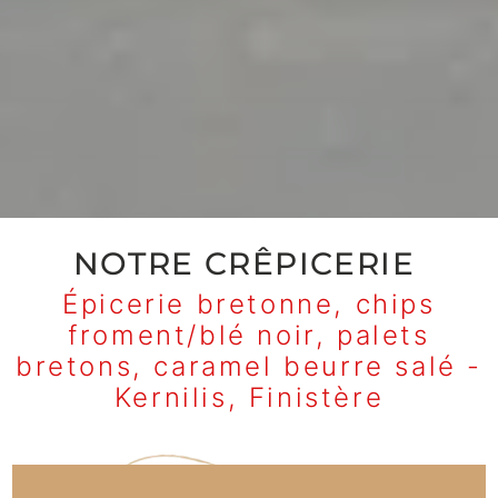
NOTRE CRÊPICERIE
Épicerie bretonne, chips
froment/blé noir, palets
bretons, caramel beurre salé -
Kernilis, Finistère