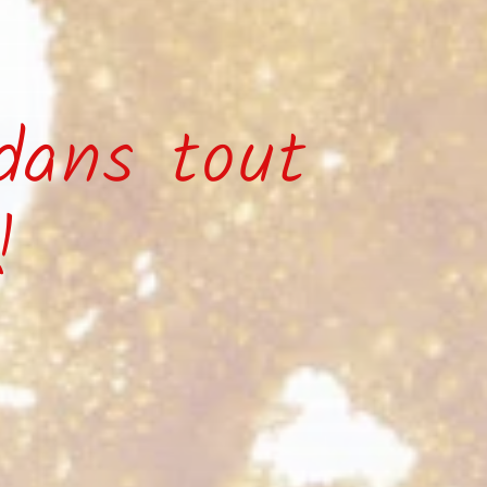
ans tout
!