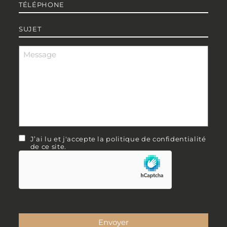
Téléphone
*
Sujet
*
Message
*
RGPD
J’ai lu et j'accepte la politique de confidentialité
de ce site.
hCaptcha