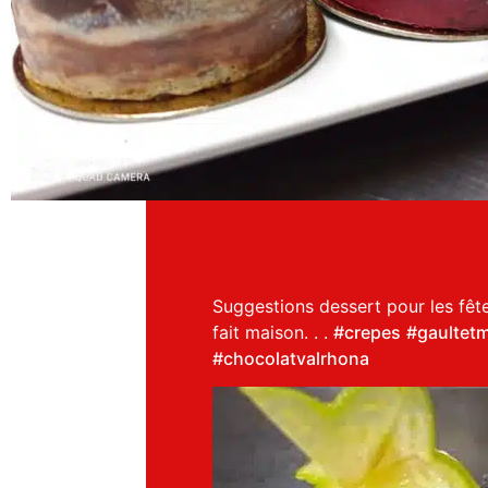
Suggestions dessert pour les fête
fait maison. . .
#crepes
#gaultetm
#chocolatvalrhona