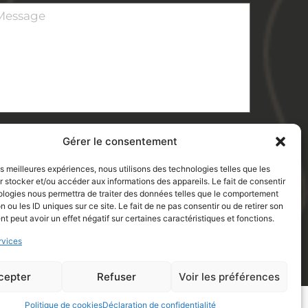
essage
*
RGPD
J’ai lu et j'accepte la politique de
confidentialité de ce site.
Gérer le consentement
les meilleures expériences, nous utilisons des technologies telles que les
 stocker et/ou accéder aux informations des appareils. Le fait de consentir
ologies nous permettra de traiter des données telles que le comportement
n ou les ID uniques sur ce site. Le fait de ne pas consentir ou de retirer son
 peut avoir un effet négatif sur certaines caractéristiques et fonctions.
rvices
cepter
Refuser
Voir les préférences
Politique de cookies
Déclaration de confidentialité