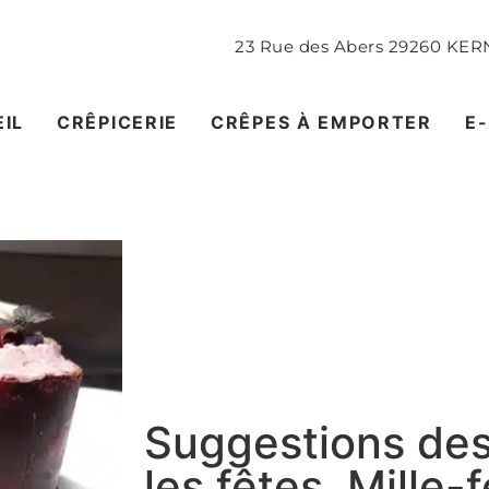
23 Rue des Abers
29260
KERN
IL
CRÊPICERIE
CRÊPES À EMPORTER
E
Suggestions des
les fêtes. Mille-