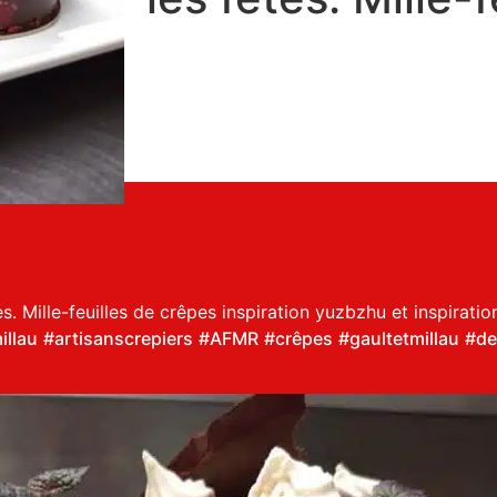
s. Mille-feuilles de crêpes inspiration yuzbzhu et inspirati
illau
#artisanscrepiers
#AFMR
#crêpes
#gaultetmillau
#de