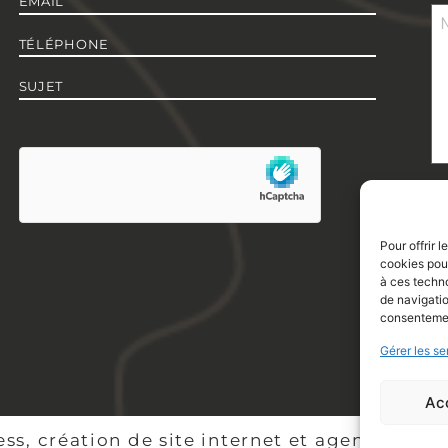
mail
*
M
Téléphone
*
Sujet
*
hCaptcha
Pour offrir 
cookies pour
à ces techn
de navigatio
consentement
Gérer les se
Ac
ss, création de site internet et agence Web